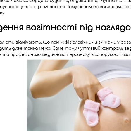
вого малюка. Серцево-судинна, ендокринна, імунна та ін
буванню у період вагітності. Тому особливо важливим є кон
а.
дення вагітності під наглядо
алісти відмічають, що поміж фізіологічними змінами у орг
дить дуже тонка межа. Саме тому чуттєвий контроль веде
ів та професійного медичного персоналу є запорукою пози