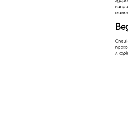
здоро
випро
малюк
Ве
Спеці
прохо
лікар