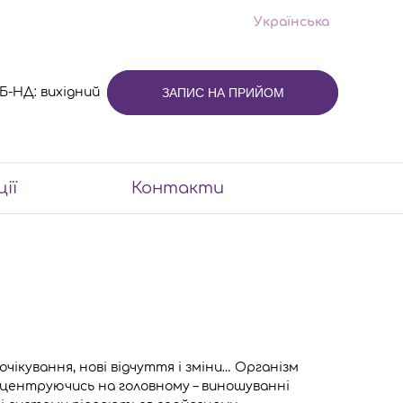
Українська
 СБ-НД: вихідний
ЗАПИС НА ПРИЙОМ
ції
Контакти
очікування, нові відчуття і зміни… Організм
нцентруючись на головному – виношуванні