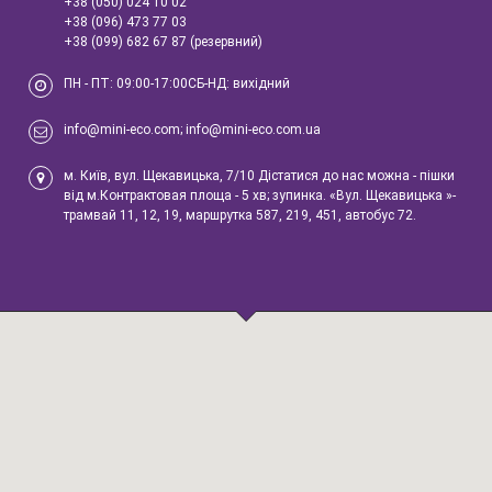
+38 (050) 024 10 02
+38 (096) 473 77 03
+38 (099) 682 67 87 (резервний)
ПН - ПТ: 09:00-17:00СБ-НД: вихідний
info@mini-eco.com; info@mini-eco.com.ua
м. Київ, вул. Щекавицька, 7/10 Дістатися до нас можна - пішки
від м.Контрактовая площа - 5 хв; зупинка. «Вул. Щекавицька »-
трамвай 11, 12, 19, маршрутка 587, 219, 451, автобус 72.