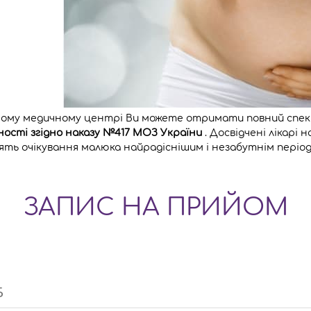
ому медичному центрі Ви можете отримати повний спект
ності згідно наказу №417 МОЗ України
. Досвідчені лікарі 
ять очікування малюка найрадіснішим і незабутнім період
ЗАПИС НА ПРИЙОМ