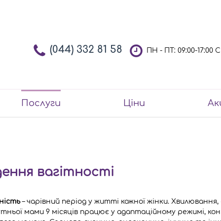
(044) 332 81 58
ПН - ПТ: 09:00-17:00
Послуги
Ціни
Ак
дення вагітності
ність
– чарівний період у житті кожної жінки. Хвилювання, 
тньої мами 9 місяців працює у адаптаційному режимі, ко