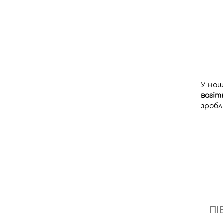
У наш
вагіт
зробл