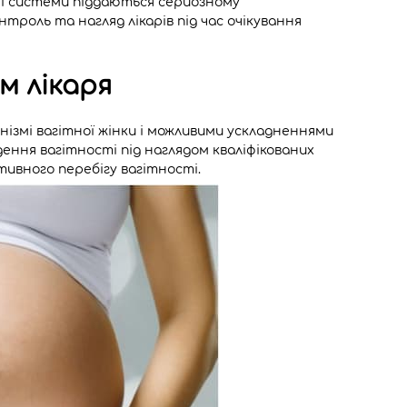
ші системи піддаються серйозному
троль та нагляд лікарів під час очікування
м лікаря
анізмі вагітної жінки і можливими ускладненнями
ння вагітності під наглядом кваліфікованих
тивного перебігу вагітності.