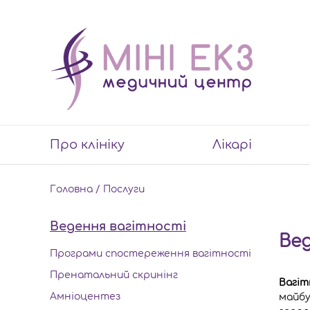
Про клініку
Лікарі
Головна
/
Послуги
Ведення вагітності
Ве
Програми спостереження вагітності
Пренатальний скринінг
Вагіт
Амніоцентез
майбу