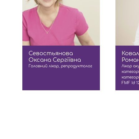
Севостьянова
Ковал
Оксана Сергіївна
Рома
Головний лікар, репродуктолог
Лікар ак
категорі
категорі
FМF Id 1