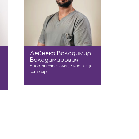
Дейнеко Володимир
Володимирович
Лікар-анестезіолог, лікар вищої
категорії