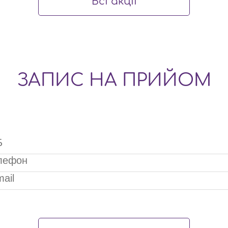
Всі aкції
l
D
ЗАПИС НА ПРИЙОМ
F
s
d
-
/
e
anslate-
c