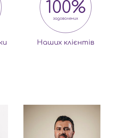
100
%
задоволених
ки
Наших клієнтів