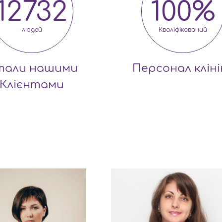
12732
100
%
людей
Кваліфікований
тали нашими
Персонал кліні
Клієнтами