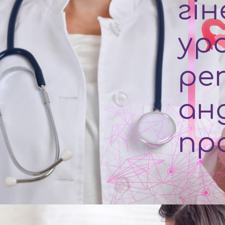
гін
ур
ре
ан
пр