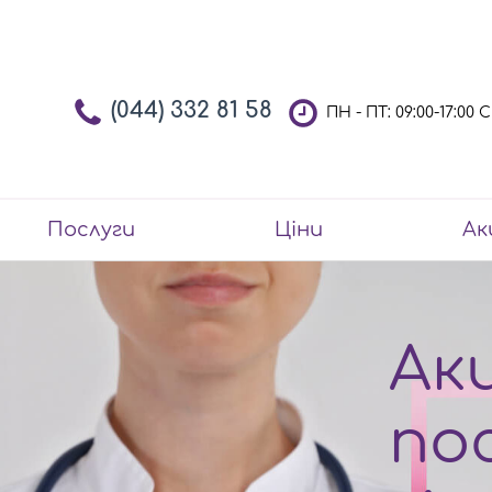
(044) 332 81 58
ПН - ПТ: 09:00-17:00
Послуги
Ціни
Ак
Акц
по