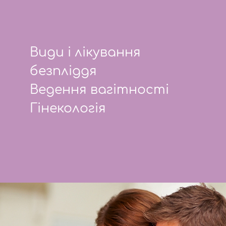
Види і лікування
безпліддя
Ведення вагітності
Гінекологія