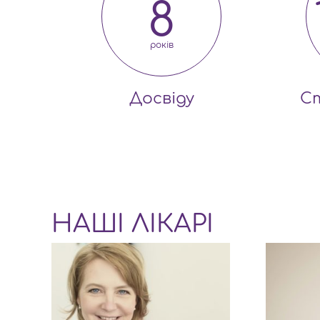
8
років
Досвіду
С
НАШІ ЛІКАРІ