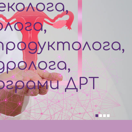
еколога,
олога,
продуктолога,
дролога,
ограми ДРТ