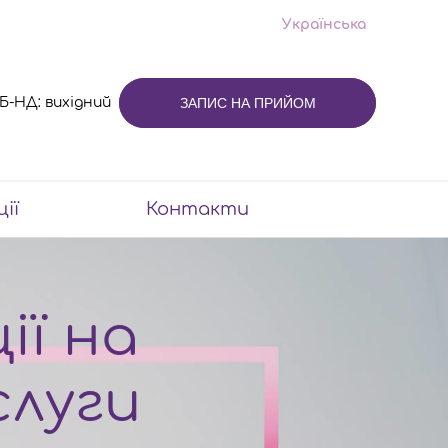
Українська
 СБ-НД: вихідний
ЗАПИС НА ПРИЙОМ
ції
Контакти
ії на
слуги