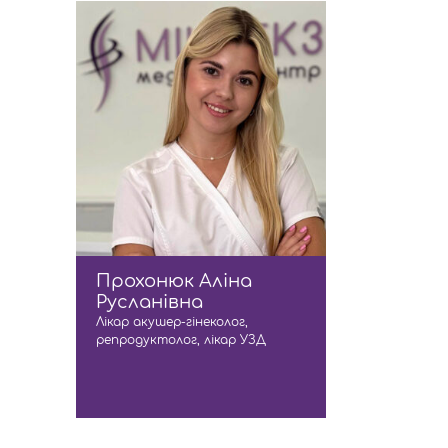
Прохонюк Аліна
Русланівна
Лікар акушер-гінеколог,
репродуктолог, лікар УЗД