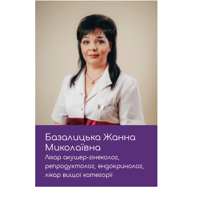
Базалицька Жанна
Миколаївна
Лікар акушер-гінеколог,
репродуктолог, ендокринолог,
лікар вищої категорії