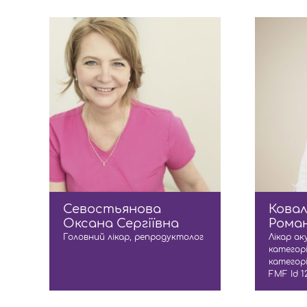
Севостьянова
Ковал
Оксана Сергіївна
Рома
Головний лікар, репродуктолог
Лікар ак
категорі
категорі
FМF Id 1