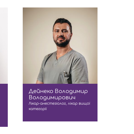
Дейнеко Володимир
Володимирович
Лікар-анестезіолог, лікар вищої
категорії