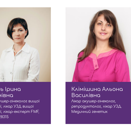
ь Ірина
Клімішина Альона
нівна
Василівна
ушер-гінеколог вищої
Лікар акушер-гінеколог,
ї, лікар УЗД вищої
репродуктолог, лікар УЗД.
ї, лікар-експерт FМF,
Медичний генетик
28315