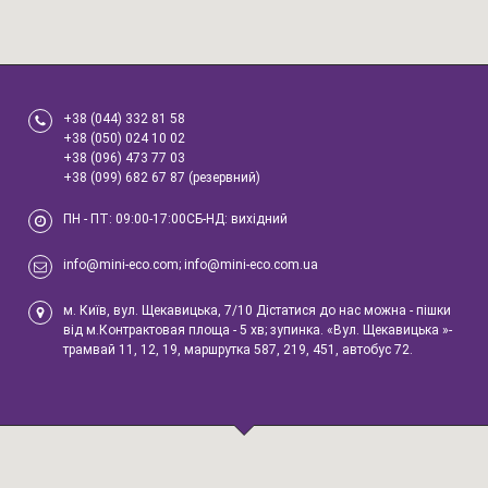
+38 (044) 332 81 58
+38 (050) 024 10 02
+38 (096) 473 77 03
+38 (099) 682 67 87 (резервний)
ПН - ПТ: 09:00-17:00СБ-НД: вихідний
info@mini-eco.com; info@mini-eco.com.ua
м. Київ, вул. Щекавицька, 7/10 Дістатися до нас можна - пішки
від м.Контрактовая площа - 5 хв; зупинка. «Вул. Щекавицька »-
трамвай 11, 12, 19, маршрутка 587, 219, 451, автобус 72.